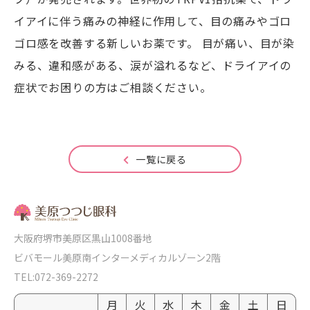
イアイに伴う痛みの神経に作用して、目の痛みやゴロ
ゴロ感を改善する新しいお薬です。 目が痛い、目が染
みる、違和感がある、涙が溢れるなど、ドライアイの
症状でお困りの方はご相談ください。
一覧に戻る
大阪府堺市美原区黒山1008番地
ビバモール美原南インターメディカルゾーン2階
TEL:072-369-2272
月
火
水
木
金
土
日