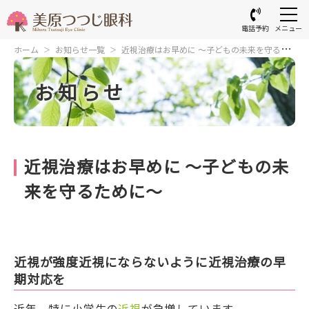
電話予約
メニュー
ホーム
お知らせ一覧
近視治療はお早めに ～子どもの未来を守るた
めに～
お知らせ
近視治療はお早めに ～子どもの未
来を守るために～
近視が強度近視にならないように近視治療の早
期対応を
近年、特に小学生の
近視
が急増しています。